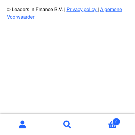
© Leaders in Finance B.V. |
Privacy policy
|
Algemene
Voorwaarden
0