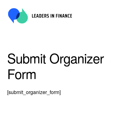
Ga
Ga
door
naar
naar
de
navigatie
inhoud
Submit Organizer
Form
[submit_organizer_form]